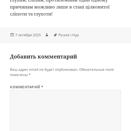
причинам можливо лише в стані цілковитої
сліпоти та глухоти!
Опубликовано
Автор
Метки
7 октября 2025
Рісале-і Нур
Добавить комментарий
Ваш адрес email не будет опубликован.
Обязательные поля
помечены
*
КОММЕНТАРИЙ
*