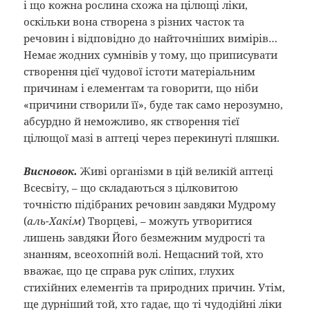
і що кожна рослина схожа на цілющі ліки,
оскільки вона створена з різних часток та
речовин і відповідно до найточніших вимірів…
Немає жодних сумнівів у тому, що приписувати
створення цієї чудової істоти матеріальним
причинам і елементам та говорити, що ніби
«причини створили її», буде так само нерозумно,
абсурдно й неможливо, як створення тієї
цілющої мазі в аптеці через перекинуті пляшки.
Висновок.
Живі організми в цій великій аптеці
Всесвіту, – що складаються з цілковитою
точністю підібраних речовин завдяки Мудрому
(
аль-Хакім
) Творцеві, – можуть утворитися
лишень завдяки Його безмежним мудрості та
знанням, всеохопній волі. Нещасний той, хто
вважає, що це справа рук сліпих, глухих
стихійних елементів та природних причин. Утім,
ще дурніший той, хто гадає, що ті чудодійні ліки