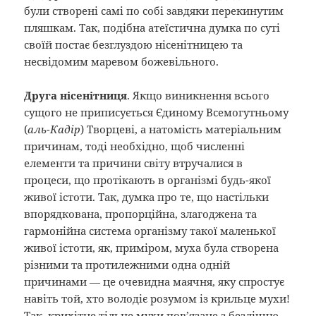
були створені самі по собі завдяки перекинутим
пляшкам. Так, подібна атеїстична думка по суті
своїй постає безглуздою нісенітницею та
несвідомим маревом божевільного.
Друга нісенітниця
. Якщо виникнення всього
сущого не приписується Єдиному Всемогутньому
(
аль-Кадір
) Творцеві, а натомість матеріальним
причинам, тоді необхідно, щоб численні
елементи та причини світу втручалися в
процеси, що протікають в організмі будь-якої
живої істоти. Так, думка про те, що настільки
впорядкована, пропорційна, злагоджена та
гармонійна система організму такої маленької
живої істоти, як, приміром, муха була створена
різними та протилежними одна одній
причинами — це очевидна маячня, яку спростує
навіть той, хто володіє розумом із крильце мухи!
Так, крихітне тільце мухи пов’язане з безліччю