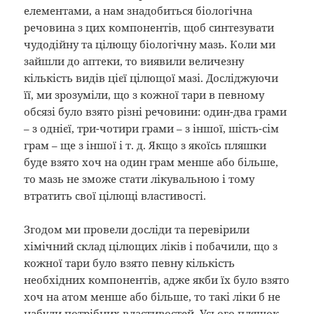
елементами, а нам знадобиться біологічна
речовина з цих компонентів, щоб синтезувати
чудодійну та цілющу біологічну мазь. Коли ми
зайшли до аптеки, то виявили величезну
кількість видів цієї цілющої мазі. Досліджуючи
її, ми зрозуміли, що з кожної тари в певному
обсязі було взято різні речовини: один-два грами
– з однієї, три-чотири грами – з іншої, шість-сім
грам – ще з іншої і т. д. Якщо з якоїсь пляшки
буде взято хоч на один грам менше або більше,
то мазь не зможе стати лікувальною і тому
втратить свої цілющі властивості.
Згодом ми провели досліди та перевірили
хімічний склад цілющих ліків і побачили, що з
кожної тари було взято певну кількість
необхідних компонентів, адже якби їх було взято
хоч на атом менше або більше, то такі ліки б не
набули потрібних властивостей. Усього пляшок