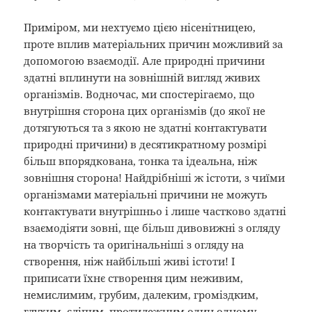
Приміром, ми нехтуємо цією нісенітницею,
проте вплив матеріальних причин можливий за
допомогою взаємодії. Але природні причини
здатні вплинути на зовнішній вигляд живих
організмів. Водночас, ми спостерігаємо, що
внутрішня сторона цих організмів (до якої не
дотягуються та з якою не здатні контактувати
природні причини) в десятикратному розмірі
більш впорядкована, тонка та ідеальна, ніж
зовнішня сторона! Найдрібніші ж істоти, з чиїми
організмами матеріальні причини не можуть
контактувати внутрішньо і лише частково здатні
взаємодіяти зовні, ще більш дивовижні з огляду
на творчість та оригінальніші з огляду на
створення, ніж найбільші живі істоти! І
приписати їхнє створення цим неживим,
немислимим, грубим, далеким, громіздким,
глухим, сліпим, протилежним один одному