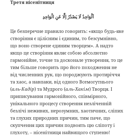
Третя нісенітниця
اَلْوَاحِدُ لَا يَصْدُرُ اِلَّا عَنِ الْوَاحِدِ
Це безперечне правило говорить: «якщо будь-яке
створіння є цілісним і єдиним, то безсумнівно,
що воно створене єдиним творцем». А надто
якщо це створіння являє собою абсолютно
гармонійне, точне та досконале утворення, то це
тим більше говорить про його походження не
від численних рук, що породжують протиріччя
та хаос, а навпаки, від одного Всемогутнього
(
аль-Кадір
) та Мудрого (
аль-Хакім
) Творця. І
приписування гармонійного, співмірного,
унікального процесу створення незліченній
безлічі неживих, нерозумних, хаотичних, сліпих
та глухих природних причин, тим паче, що
скупчення цих причин подвоять цю сліпоту і
глухоту, – нісенітниця найвищого ступеню!