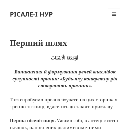
РІСАЛЕ-І НУР
МЕНЮ
И
ВИДЖЕТЫ
Перший шлях
اَوْجَدَتْهُ الْاَسْبَابُ
Виникнення й формування речей внаслідок
сукупності причин: «Будь-яку конкретну річ
створюють причини».
Тож спробуємо проаналізувати на цих сторінках
три нісенітниці, вдаючись до такого прикладу.
Перша нісенітниця.
Уявімо собі, в аптеці є сотні
пляшок, наповнених різними хімічними