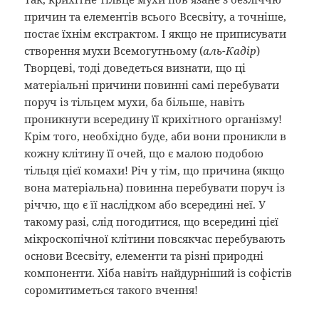
причин та елементів всього Всесвіту, а точніше,
постає їхнім екстрактом. І якщо не приписувати
створення мухи Всемогутньому (
аль-Кадір
)
Творцеві, тоді доведеться визнати, що ці
матеріальні причини повинні самі перебувати
поруч із тільцем мухи, ба більше, навіть
проникнути всередину її крихітного організму!
Крім того, необхідно буде, аби вони проникли в
кожну клітину її очей, що є малою подобою
тільця цієї комахи! Річ у тім, що причина (якщо
вона матеріальна) повинна перебувати поруч із
річчю, що є її наслідком або всередині неї. У
такому разі, слід погодитися, що всередині цієї
мікроскопічної клітини повсякчас перебувають
основи Всесвіту, елементи та різні природні
компоненти. Хіба навіть найдурніший із софістів
соромитиметься такого вчення!