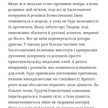
Якщо ж в людське єство проникне невіра, а вона
розриває цей зв’язок, тоді всі ці багатозначні
візерунки й розписи Божественних Імен
опиняються в мороці, а тому не буде можливості
їх прочитати. Якщо забути про Творця, тоді
неможливо збагнути й духовні аспекти, звернені
до Нього. Все це ніби перевертається догори
дригом. У такому разі більша частина тих
багатозначних величних мистецтв і прекрасних
духовних візерунків та розписів просто
приховуються від людських очей. А решта
візерунків і розписів, яка залишається видимою
для очей, буде приписана нікчемним причинам,
певним випадковостям чи стихійності. Врешті-
решт вони абсолютно втратять свою цінність. Ба
більше, вони, будучи блискучими алмазами,
перетворяться в тьмяне скло, а їхня цінність
визначатиметься лише як тваринна матерія.
Мета ж і плід цієї матерії, як зазначалося вище, —