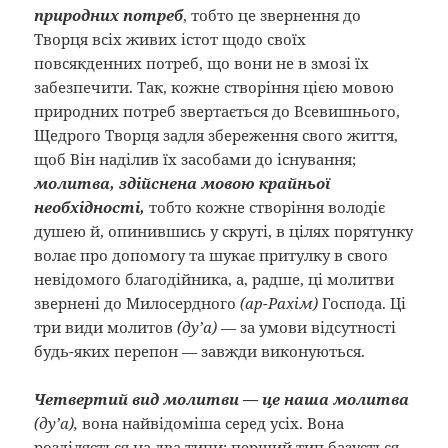
природних потреб
, тобто це звернення до
Творця всіх живих істот щодо своїх
повсякденних потреб, що вони не в змозі їх
забезпечити. Так, кожне створіння цією мовою
природних потреб звертається до Всевишнього,
Щедрого Творця задля збереження свого життя,
щоб Він наділив їх засобами до існування;
молитва, здійснена мовою крайньої
необхідності,
тобто кожне створіння володіє
душею й, опинившись у скруті, в цілях порятунку
волає про допомогу та шукає притулку в свого
невідомого благодійника, а, радше, ці молитви
звернені до Милосердного
(ар-Рахім)
Господа. Ці
три види молитов
(ду’а)
— за умови відсутності
будь-яких перепон — завжди виконуються.
Четвертий вид молитви — це наша молитва
(ду’а),
вона найвідоміша серед усіх.
Вона
розділяється на два типи: перший тип базується