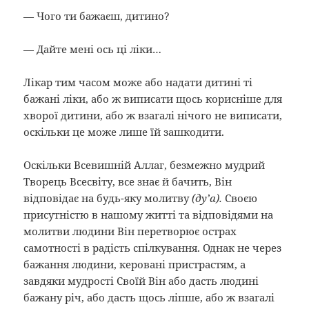
— Чого ти бажаєш, дитино?
— Дайте мені ось ці ліки…
Лікар тим часом може або надати дитині ті
бажані ліки, або ж виписати щось корисніше для
хворої дитини, або ж взагалі нічого не виписати,
оскільки це може лише їй зашкодити.
Оскільки Всевишній Аллаг, безмежно мудрий
Творець Всесвіту, все знає й бачить, Він
відповідає на будь-яку молитву
(ду’а).
Своєю
присутністю в нашому житті та відповідями на
молитви людини Він перетворює острах
самотності в радість спілкування. Однак не через
бажання людини, керовані пристрастям, а
завдяки мудрості Своїй Він або дасть людині
бажану річ, або дасть щось ліпше, або ж взагалі