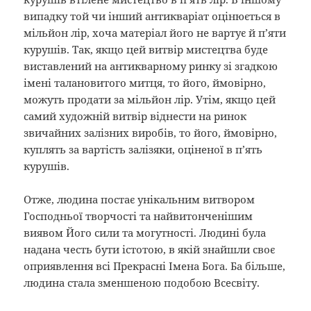
випадку той чи інший антикваріат оцінюється в
мільйон лір, хоча матеріал його не вартує й п’яти
курушів. Так, якщо цей витвір мистецтва буде
виставлений на антикварному ринку зі згадкою
імені талановитого митця, то його, ймовірно,
можуть продати за мільйон лір. Утім, якщо цей
самий художній витвір віднести на ринок
звичайних залізних виробів, то його, ймовірно,
куплять за вартість залізяки, оціненої в п’ять
курушів.
Отже, людина постає унікальним витвором
Господньої творчості та найвитонченішим
виявом Його сили та могутності. Людині була
надана честь бути істотою, в якій знайшли своє
оприявлення всі Прекрасні Імена Бога. Ба більше,
людина стала зменшеною подобою Всесвіту.