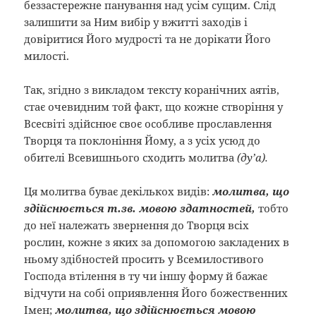
беззастережне панування над усім сущим. Слід
залишити за Ним вибір у вжитті заходів і
довіритися Його мудрості та не дорікати Його
милості.
Так, згідно з викладом тексту коранічних аятів,
стає очевидним той факт, що кожне створіння у
Всесвіті здійснює своє особливе прославлення
Творця та поклоніння Йому, а з усіх усюд до
обителі Всевишнього сходить молитва
(ду’а).
Ця молитва буває декількох видів:
молитва, що
здійснюється т.зв. мовою здатностей,
тобто
до неї належать звернення до Творця всіх
рослин, кожне з яких за допомогою закладених в
ньому здібностей просить у Всемилостивого
Господа втілення в ту чи іншу форму й бажає
відчути на собі оприявлення Його божественних
Імен;
молитва, що здійснюється мовою