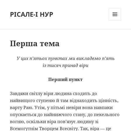
РІСАЛЕ-І НУР
МЕНЮ
И
ВИДЖЕТЫ
Перша тема
У цих п’ятьох пунктах ми викладемо п’ять
із тисяч принад віри
Перший пункт
Завдяки світлу віри людина сходить до
найвищого ступеню й там віднаходить цінність,
варту Раю. Утім, у пітьмі невіри вона навпаки
опускається до найнижчого стану, до пекельного
вогню, оскільки віра пов’язує людину зі
Всемогутнім Творцем Всесвіту. Так, віра — це