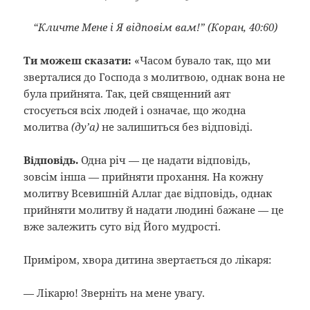
“Кличте Мене і Я відповім вам!” (Коран, 40:60)
Ти можеш сказати:
«Часом бувало так, що ми
зверталися до Господа з молитвою, однак вона не
була прийнята. Так, цей священний аят
стосується всіх людей і означає, що жодна
молитва
(ду’а)
не залишиться без відповіді.
Відповідь.
Одна річ — це надати відповідь,
зовсім інша — прийняти прохання. На кожну
молитву Всевишній Аллаг дає відповідь, однак
прийняти молитву й надати людині бажане — це
вже залежить суто від Його мудрості.
Приміром, хвора дитина звертається до лікаря:
— Лікарю! Зверніть на мене увагу.