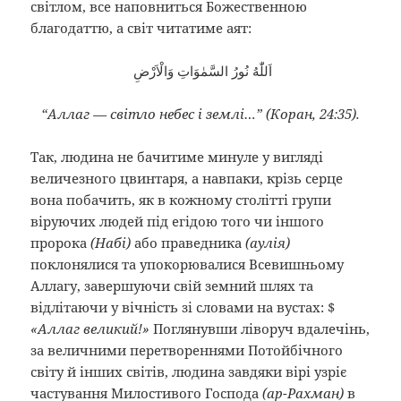
світлом, все наповниться Божественною
благодаттю, а світ читатиме аят:
اَللّٰهُ نُورُ السَّمٰوَاتِ وَالْاَرْضِ
“Аллаг — світло небес і землі…” (Коран, 24:35).
Так, людина не бачитиме минуле у вигляді
величезного цвинтаря, а навпаки, крізь серце
вона побачить, як в кожному столітті групи
віруючих людей під егідою того чи іншого
пророка
(Набі)
або праведника
(аулія)
поклонялися та упокорювалися Всевишньому
Аллагу, завершуючи свій земний шлях та
відлітаючи у вічність зі словами на вустах: $
«Аллаг великий!»
Поглянувши ліворуч вдалечінь,
за величними перетвореннями Потойбічного
світу й інших світів, людина завдяки вірі узріє
частування Милостивого Господа
(ар-Рахман)
в