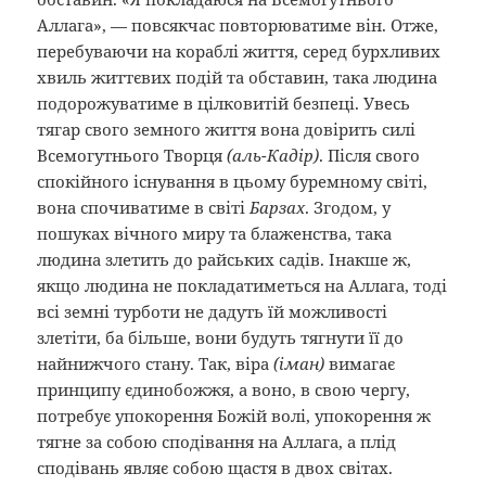
Аллага», — повсякчас повторюватиме він. Отже,
перебуваючи на кораблі життя, серед бурхливих
хвиль життєвих подій та обставин, така людина
подорожуватиме в цілковитій безпеці. Увесь
тягар свого земного життя вона довірить силі
Всемогутнього Творця
(аль-Кадір)
. Після свого
спокійного існування в цьому буремному світі,
вона спочиватиме в світі
Барзах
. Згодом, у
пошуках вічного миру та блаженства, така
людина злетить до райських садів. Інакше ж,
якщо людина не покладатиметься на Аллага, тоді
всі земні турботи не дадуть їй можливості
злетіти, ба більше, вони будуть тягнути її до
найнижчого стану. Так, віра
(іман)
вимагає
принципу єдинобожжя, а воно, в свою чергу,
потребує упокорення Божій волі, упокорення ж
тягне за собою сподівання на Аллага, а плід
сподівань являє собою щастя в двох світах.