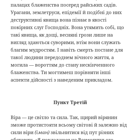
палацах блаженства посеред райських садів.
Урагани, землетруси, епідемії й подібні до них
деструктивні явища вона пізнає в якості
покірних слуг Господніх. Вона утямить собі, що
такі явища, як дощі, весняні грози лише на
вигляд здаються суворими, втім вони служать
благим мудростям. І навіть смерть постане для
такої людини передоднем вічного життя, а
могила — вороттям до стану нескінченного
блаженства. Ти могтимеш порівняти інші
аспекти дійсності з наведеним прикладом.
Пункт Третій
Віра — це світло та сила. Так, щирий вірянин
зможе протистояти всьому світові й залежно від
сили віри
(іман)
звільнитися від пут різних
обставин. «Я покладаюся на Всемогутнього