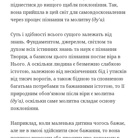
піднестися до вищого щабля поклоніння. Так,
вона прийшла в цей світ для самовдосконалення
через процес пізнання та молитву
(ду’а).
Суть і здібності всього сущого залежать від
знань. Фундаментом, джерелом, світлом та
духом всіх істинних знань та наук є пізнання
Творця, а базисом цього пізнання постає віра в
Нього. А оскільки людина є безмежно слабкою
істотою, залежною від нескінченних бід і утисків
від тисяч ворогів, а також бідною та сповненою
багатьма потребами та бажаннями істотою, то її
природним обов’язком після віри є молитва
(ду’а)
, оскільки саме молитва складає основу
поклоніння.
Наприклад, коли маленька дитина чогось бажає,
але не в змозі здійснити своє бажання, то вона
починає рюмсати або просити про допомогу в