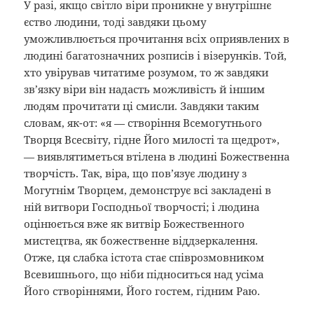
У разі, якщо світло віри проникне у внутрішнє
єство людини, тоді завдяки цьому
уможливлюється прочитання всіх оприявлених в
людині багатозначних розписів і візерунків. Той,
хто увірував читатиме розумом, то ж завдяки
зв’язку віри він надасть можливість й іншим
людям прочитати ці смисли. Завдяки таким
словам, як-от: «я — створіння Всемогутнього
Творця Всесвіту, гідне Його милості та щедрот»,
— виявлятиметься втілена в людині Божественна
творчість. Так, віра, що пов’язує людину з
Могутнім Творцем, демонструє всі закладені в
ній витвори Господньої творчості; і людина
оцінюється вже як витвір Божественного
мистецтва, як божественне віддзеркалення.
Отже, ця слабка істота стає співрозмовником
Всевишнього, що ніби підноситься над усіма
Його створіннями, Його гостем, гідним Раю.