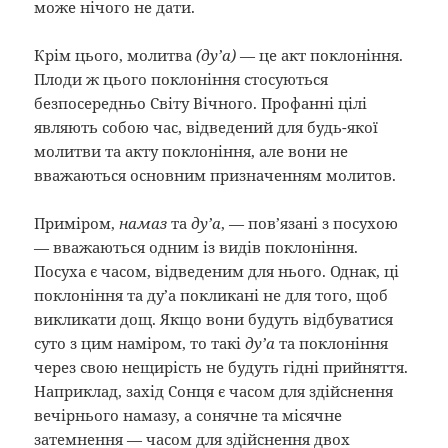
може нічого не дати.
Крім цього, молитва
(ду’а)
— це акт поклоніння.
Плоди ж цього поклоніння стосуються
безпосередньо Світу Вічного. Профанні цілі
являють собою час, відведений для будь-якої
молитви та акту поклоніння, але вони не
вважаються основним призначенням молитов.
Приміром,
намаз
та
ду’а
, — пов’язані з посухою
— вважаються одним із видів поклоніння.
Посуха є часом, відведеним для нього. Однак, ці
поклоніння та ду’а покликані не для того, щоб
викликати дощ. Якщо вони будуть відбуватися
суто з цим наміром, то такі
ду’а
та поклоніння
через свою нещирість не будуть гідні прийняття.
Наприклад, захід Сонця є часом для здійснення
вечірнього намазу, а сонячне та місячне
затемнення — часом для здійснення двох