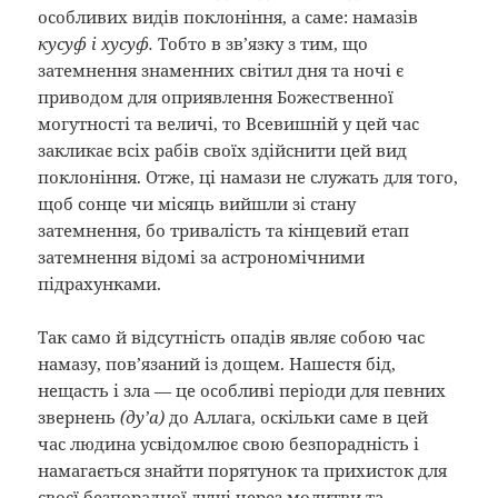
особливих видів поклоніння, а саме: намазів
кусуф і хусуф.
Тобто в зв’язку з тим, що
затемнення знаменних світил дня та ночі є
приводом для оприявлення Божественної
могутності та величі, то Всевишній у цей час
закликає всіх рабів своїх здійснити цей вид
поклоніння. Отже, ці намази не служать для того,
щоб сонце чи місяць вийшли зі стану
затемнення, бо тривалість та кінцевий етап
затемнення відомі за астрономічними
підрахунками.
Так само й відсутність опадів являє собою час
намазу, пов’язаний із дощем. Нашестя бід,
нещасть і зла — це особливі періоди для певних
звернень
(ду’а)
до Аллага, оскільки саме в цей
час людина усвідомлює свою безпорадність і
намагається знайти порятунок та прихисток для
своєї безпорадної душі через молитви та