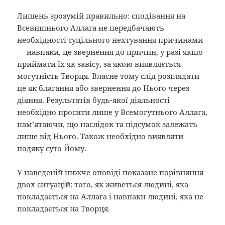
Лишень зрозумій правильно: сподівання на
Всевишнього Аллага не передбачають
необхідності суцільного нехтування причинами
— навпаки, це звернення до причин, у разі якщо
приймати їх як завісу, за якою виявляється
могутність Творця. Власне тому слід розглядати
це як благання або звернення до Нього через
діяння. Результатів будь-якої діяльності
необхідно просити лише у Всемогутнього Аллага,
пам’ятаючи, що наслідок та підсумок залежать
лише від Нього. Також необхідно виявляти
подяку суто Йому.
У наведеній нижче оповіді показане порівняння
двох ситуацій: того, як живеться людині, яка
покладається на Аллага і навпаки людині, яка не
покладається на Творця.