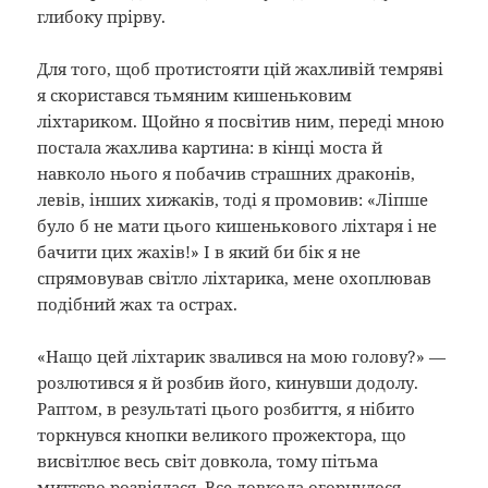
глибоку прірву.
Для того, щоб протистояти цій жахливій темряві
я скористався тьмяним кишеньковим
ліхтариком. Щойно я посвітив ним, переді мною
постала жахлива картина: в кінці моста й
навколо нього я побачив страшних драконів,
левів, інших хижаків, тоді я промовив: «Ліпше
було б не мати цього кишенькового ліхтаря і не
бачити цих жахів!» І в який би бік я не
спрямовував світло ліхтарика, мене охоплював
подібний жах та острах.
«Нащо цей ліхтарик звалився на мою голову?» —
розлютився я й розбив його, кинувши додолу.
Раптом, в результаті цього розбиття, я нібито
торкнувся кнопки великого прожектора, що
висвітлює весь світ довкола, тому пітьма
миттєво розвіялася. Все довкола огорнулося