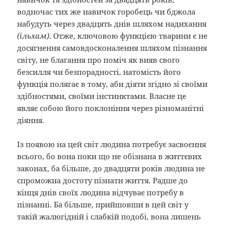
водночас тих же навичок горобець чи бджола
набудуть через двадцять днів шляхом надихання
(ільхам)
. Отже, ключовою функцією тварини є не
досягнення самовдосконалення шляхом пізнання
світу, не благання про поміч як вияв свого
безсилля чи безпорадності, натомість його
функція полягає в тому, аби діяти згідно зі своїми
здібностями, своїми інстинктами. Власне це
являє собою його поклоніння через різноманітні
діяння.
Із появою на цей світ людина потребує засвоєння
всього, бо вона поки що не обізнана в життєвих
законах, ба більше, до двадцяти років людина не
спроможна достоту пізнати життя. Радше до
кінця днів своїх людина відчуває потребу в
пізнанні. Ба більше, прийшовши в цей світ у
такій жалюгідній і слабкій подобі, вона лишень