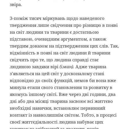
звіра.
З-поміж тисяч міркувань щодо наведеного
твердження лише свідчення про різницю в появі
на світ людини та тварини є достатньою
підставою, очевидним аргументом, а також
твердим доказом на підтвердження цих слів. Так,
відмінність в появі на світ людини й тварини
свідчить про те, що людина справді стає
людиною завдяки вірі
(іман).
Адже тварина
з’являється на цей світ у досконалому стані
відповідно до своїх функцій, немов би вона вже
минула етапи свого становлення та розвитку в
якомусь іншому світі. Вже через дві години, два
дні або два місяці тварина засвоює всі життєво
необхідні навички, встановлює первинний
контакт із навколишнім світом. Тобто, в процесі
своєї життєдіяльності людина набуває цих
навичок та здібностей за двадцять років,