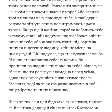
твоїх речей на палубі. Раптом ти знепритомнієш
і зі своїм вантажем впадеш у море? Або ж сили
твої з плином часу покинуть тебе, а твої дурна
голова та зігнута спина не витримають цього
тягаря. Якщо ще й капітан корабля побачить тебе
в такому стані, він подумає, що ти збожеволів та
вижене тебе; або ж звелить взяти під варту як
ницу та підступну людину, якій не місце на
цьому судні. Він подумає, що ти глузуєш із нас. Ба
більше, ти виставиш себе на посміх, бо
прониклива людина кине око на тебе і відразу ж
збагне, що ти розігруєш комедію перед усіма,
адже твоя зарозумілість виявлятиме твоє ж
безсилля, тоді як твоя гра розкриватиме в тобі
лицемірство та ницу поведінку.
Після таких слів цей бідолаха схаменувся, поклав
свій вантаж додолу й сів на нього: «Благослови