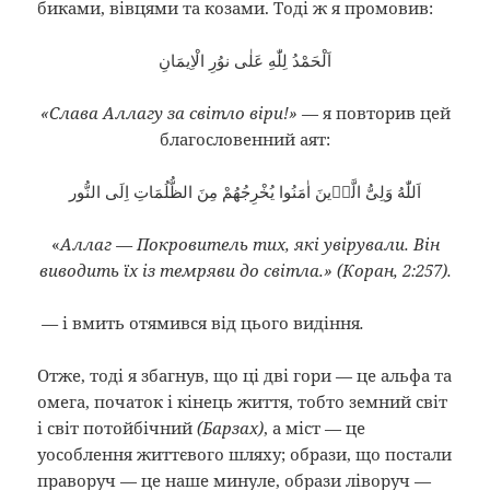
биками, вівцями та козами. Тоді ж я промовив:
اَلْحَمْدُ لِلّٰهِ عَلٰى نوُرِ الْاِيمَانِ
«Слава Аллагу за світло віри!»
— я повторив цей
благословенний аят:
اَللّٰهُ وَلِىُّ الَّذٖينَ اٰمَنُوا يُخْرِجُهُمْ مِنَ الظُّلُمَاتِ اِلَى النُّور
«
Аллаг — Покровитель тих, які увірували. Він
виводить їх із темряви до світла.» (Коран, 2:257).
—
і вмить отямився від цього видіння
.
Отже, тоді я збагнув, що ці дві гори — це альфа та
омега, початок і кінець життя, тобто земний світ
і світ потойбічний
(Барзах)
, а міст — це
уособлення життєвого шляху; образи, що постали
праворуч — це наше минуле, образи ліворуч —