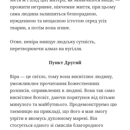
прожити нетривке, нікчемне життя, при цьому
сама людина залишиться безпорадною,
нужденною та нещасною істотою серед усіх
тварин, а потім вона згине.
Отже, невіра знищує людську сутність,
перетворюючи алмаз на вугілля.
Пункт Другий
Віра — це світло, тому вона висвітлює людину,
уможливлює прочитання Божественних
розписів, оприявлених в людині. Вона так само
висвітлює Всесвіт, даючи порятунок від пітьми
минулого та майбутнього. Продемонструємо цю
таємницю на прикладі, що його я мав змогу
узріти в якомусь духовному мареві. Він
стосується одного зі смислів благородного