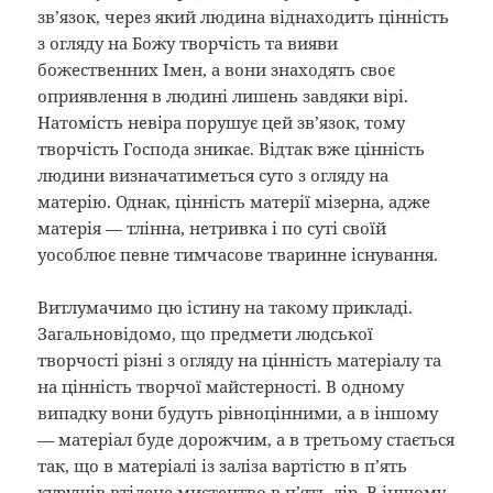
зв’язок, через який людина віднаходить цінність
з огляду на Божу творчість та вияви
божественних Імен, а вони знаходять своє
оприявлення в людині лишень завдяки вірі.
Натомість невіра порушує цей зв’язок, тому
творчість Господа зникає. Відтак вже цінність
людини визначатиметься суто з огляду на
матерію. Однак, цінність матерії мізерна, адже
матерія — тлінна, нетривка і по суті своїй
уособлює певне тимчасове тваринне існування.
Витлумачимо цю істину на такому прикладі.
Загальновідомо, що предмети людської
творчості різні з огляду на цінність матеріалу та
на цінність творчої майстерності. В одному
випадку вони будуть рівноцінними, а в іншому
— матеріал буде дорожчим, а в третьому стається
так, що в матеріалі із заліза вартістю в п’ять
курушів втілене мистецтво в п’ять лір. В іншому