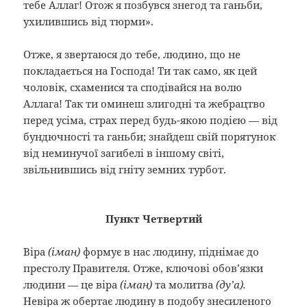
тебе Аллаг! Отож я позбувся знегод та ганьби,
ухилившись від тюрми».
Отже, я звертаюся до тебе, людино, що не
покладається на Господа! Ти так само, як цей
чоловік, схаменися та сподівайся на волю
Аллага! Так ти оминеш злигодні та жебрацтво
перед усіма, страх перед будь-якою подією — від
бундючності та ганьби; знайдеш свій порятунок
від неминучої загибелі в іншому світі,
звільнившись від гніту земних турбот.
Пункт Четвертий
Віра
(іман)
формує в нас людину, піднімає до
престолу Правителя. Отже, ключові обов’язки
людини — це віра
(іман)
та молитва
(ду’а).
Невіра ж обертає людину в подобу знесиленого