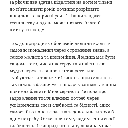
за рік чи два здатна піднятися на ноги й тільки
до п’ятнадцяти років починає розрізняти
шкідливі та корисні речі. І тільки завдяки
суспільству людина може пізнати благо й
оминути шкоду.
Так, до природних обов’язків людини входять
самовдосконалення через отримання знань, а
також молитва та поклоніння. Людина має бути
свідома того, чиє милосердя та милість нею
мудро керують та про неї так ретельно
турбуються, а також чиї ласка та прихильність
так ніжно забезпечують її харчуванням. Людина
повинна благати Милосердного Господа про
задоволення тисяч власних потреб через
усвідомлення своєї слабкості та бідності, адже
самостійно вона не здатна задовольнити хоча б
одну потребу. Отже, шляхом усвідомлення своєї
слабкості та безпорадного стану людина може