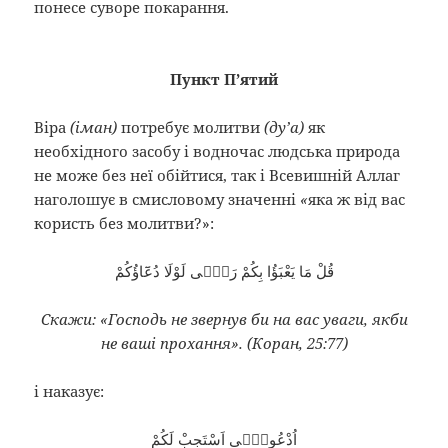
понесе суворе покарання.
Пункт П’ятий
Віра
(іман)
потребує молитви
(ду’а)
як
необхідного засобу і водночас людська природа
не може без неї обійтися, так і Всевишній Аллаг
наголошує в смисловому значенні
«
яка ж від вас
користь без молитви?»:
قُلْ مَا يَعْبَؤُا بِكُمْ رَبّٖى لَوْلَا دُعَٓاؤُكُمْ
Скажи: «Господь не звернув би на вас уваги, якби
не ваші прохання». (Коран, 25:77)
і наказує:
اُدْعُونٖٓى اَسْتَجِبْ لَكُمْ