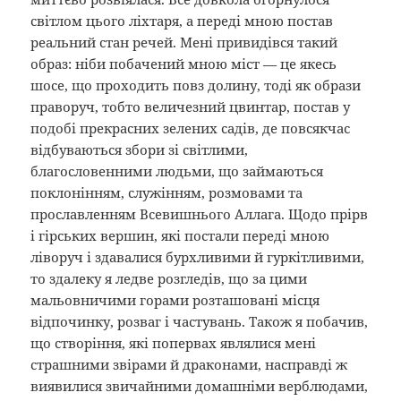
світлом цього ліхтаря, а переді мною постав
реальний стан речей. Мені привидівся такий
образ: ніби побачений мною міст — це якесь
шосе, що проходить повз долину, тоді як образи
праворуч, тобто величезний цвинтар, постав у
подобі прекрасних зелених садів, де повсякчас
відбуваються збори зі світлими,
благословенними людьми, що займаються
поклонінням, служінням, розмовами та
прославленням Всевишнього Аллага. Щодо прірв
і гірських вершин, які постали переді мною
ліворуч і здавалися бурхливими й гуркітливими,
то здалеку я ледве розгледів, що за цими
мальовничими горами розташовані місця
відпочинку, розваг і частувань. Також я побачив,
що створіння, які попервах являлися мені
страшними звірами й драконами, насправді ж
виявилися звичайними домашніми верблюдами,