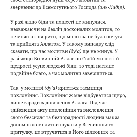
звернення до Всемогутнього Господа
(аль-Кадір)
.
У разі якщо біди та пошесті не минулися,
незважаючи на безліч досконалих молитов, то
не можна говорити, що молитва не була почута
та прийнята Аллагом. У такому випадку слід
сказати, що час молитви
(ду’а)
ще не минув. У
разі якщо Всевишній Аллаг по Своїй милості й
щедрості усуне людські біди, то тоді настане
подвійне благо, а час молитви завершиться.
Так, у молитві
(ду’а)
криється таємниця
поклоніння. Поклоніння ж має відбуватися щиро,
лише заради задоволення Аллага. Під час
здійснення акту поклоніння та висловлення
свого безсилля та безпорадності людина має за
допомогою молитви шукати у Всевишнього
притулку, не втручатися в Його цілковите та