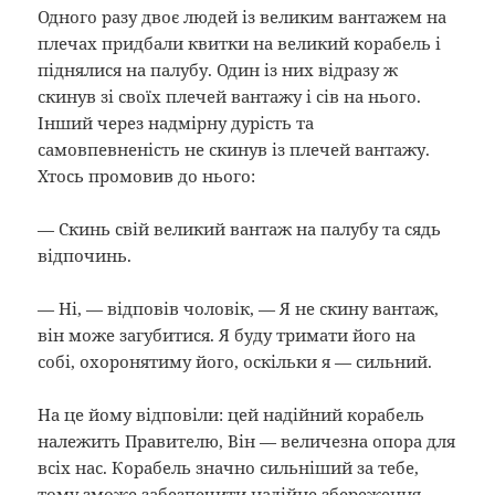
Одного разу двоє людей із великим вантажем на
плечах придбали квитки на великий корабель і
піднялися на палубу. Один із них відразу ж
скинув зі своїх плечей вантажу і сів на нього.
Інший через надмірну дурість та
самовпевненість не скинув із плечей вантажу.
Хтось промовив до нього:
— Скинь свій великий вантаж на палубу та сядь
відпочинь.
— Ні, — відповів чоловік, — Я не скину вантаж,
він може загубитися. Я буду тримати його на
собі, охоронятиму його, оскільки я — сильний.
На це йому відповіли: цей надійний корабель
належить Правителю, Він — величезна опора для
всіх нас. Корабель значно сильніший за тебе,
тому зможе забезпечити надійне збереження