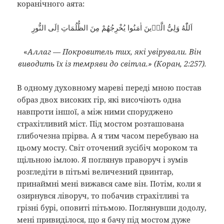
коранічного аята:
اَللّٰهُ وَلِىُّ الَّذٖينَ اٰمَنُوا يُخْرِجُهُمْ مِنَ الظُّلُمَاتِ اِلَى النُّورِ
«
Аллаг — Покровитель тих, які увірували. Він
виводить їх із темряви до світла.» (Коран, 2:257).
В одному духовному мареві переді мною постав
образ двох високих гір, які височіють одна
навпроти іншої, а між ними споруджено
страхітливий міст. Під мостом розташована
глибочезна прірва. А я тим часом перебуваю на
цьому мосту. Світ оточений зусібіч мороком та
щільною імлою. Я поглянув праворуч і зумів
розгледіти в пітьмі величезний цвинтар,
принаймні мені вижався саме він. Потім, коли я
озирнувся ліворуч, то побачив страхітливі та
грізні бурі, оповиті пітьмою. Поглянувши додолу,
мені привиділося, що я бачу під мостом дуже