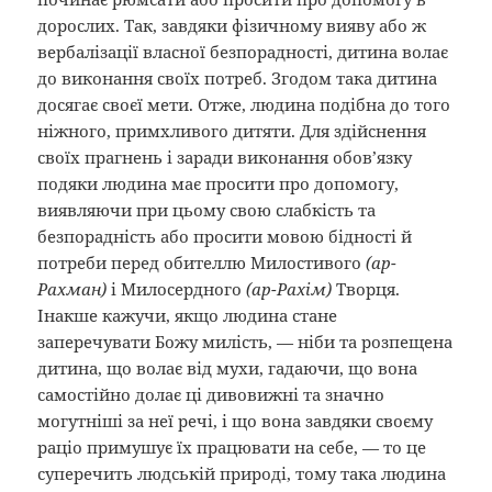
дорослих. Так, завдяки фізичному вияву або ж
вербалізації власної безпорадності, дитина волає
до виконання своїх потреб. Згодом така дитина
досягає своєї мети. Отже, людина подібна до того
ніжного, примхливого дитяти. Для здійснення
своїх прагнень і заради виконання обов’язку
подяки людина має просити про допомогу,
виявляючи при цьому свою слабкість та
безпорадність або просити мовою бідності й
потреби перед обителлю Милостивого
(ар-
Рахман)
і Милосердного
(ар-Рахім)
Творця.
Інакше кажучи, якщо людина стане
заперечувати Божу милість, — ніби та розпещена
дитина, що волає від мухи, гадаючи, що вона
самостійно долає ці дивовижні та значно
могутніші за неї речі, і що вона завдяки своєму
раціо примушує їх працювати на себе, — то це
суперечить людській природі, тому така людина