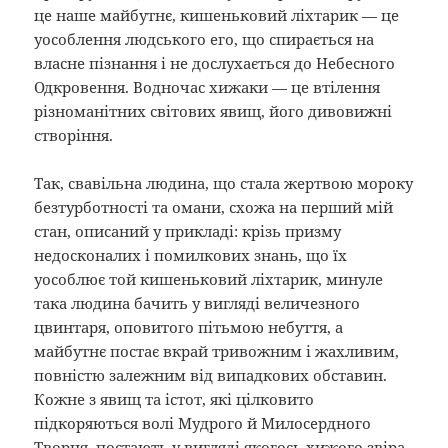
це наше майбутнє, кишеньковий ліхтарик — це
уособлення людського его, що спирається на
власне пізнання і не дослухається до Небесного
Одкровення. Водночас хижаки — це втілення
різноманітних світових явищ, його дивовижні
створіння.
Так, свавільна людина, що стала жертвою мороку
безтурботності та омани, схожа на перший мій
стан, описаний у прикладі: крізь призму
недосконалих і помилкових знань, що їх
уособлює той кишеньковий ліхтарик, минуле
така людина бачить у вигляді величезного
цвинтаря, оповитого пітьмою небуття, а
майбутнє постає вкрай тривожним і жахливим,
повністю залежним від випадкових обставин.
Кожне з явищ та істот, які цілковито
підкоряються волі Мудрого й Милосердного
Творця, постають у вигляді якогось хижого звіра.