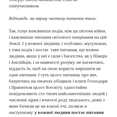
співучасником.
Відповідь на першу частину питання така:
Так, існує важливіша подія, ніж ця світова війна,
і важливіше питання світового панування на цій
Землі. І у кожної людини, і особливо, мусульман,
є така подія і постає таке питання, що кожна
людина, якщо у неї є сили і багатства, як у Німців
і Англійців, і за наявності розуму, не вагаючись,
віддасть їх, щоб на свою користь вирішити це
одне питання. І суть цього питання, про яке,
базуючись на тисячах обіцянок і клятв Господаря
і Правителя цього Всесвіту, одностайно
повідомляють сто тисяч найславетніших людей і
численні зірки і вчителі роду людського, деякі з
яких бачили це на власні очі, полягає в
наступному:
у кожної людини постає питання