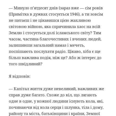
— Минуло п’ятдесят днів (зараз вже — сім років
(Примітка в дужках стосується 1946), а ти зовсім
не питаєш і не цікавишся цією жахливою
світовою війною, яка спричинила хаос на всій
Землю і стосується долі ісламського світу? Тим
часом, частина благочестивих і вчених людей,
залишивши загальний намаз і мечеть,
поспішають послухати радіо. Цікаво, хіба є ще
більш важлива подія, ніж це? Або ж інтерес до
того шкідливий?
Я відповів:
— Капітал життя дуже невеликий, важливих же
справ дуже багато. Схоже до кіл, що лягають
одне в одне, у кожної людини існують кола, які,
починаючи від кола серця і шлунка, тіла і дому,
району та міста, батьківщини і країни, Земної