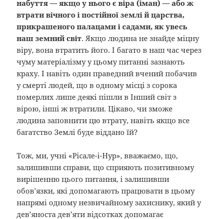
набуття — якщо у нього є віра (іман) — або ж
втрати вічного і постійної землі й царства,
прикрашеного палацами і садами, як увесь
наш земний світ
. Якщо людина не знайде міцну
віру, вона втратить його. І багато в наш час через
чуму матеріалізму у цьому питанні зазнають
краху. І навіть один праведний вчений побачив
у смерті людей, що в одному місці з сорока
померлих лише деякі пішли в Інший світ з
вірою, інші ж втратили. Цікаво, чи зможе
людина заповнити цю втрату, навіть якщо все
багатство Землі буде віддано їй?
Тож, ми, учні «Рісале-і-Нур», вважаємо, що,
залишивши справи, що сприяють позитивному
вирішенню цього питання, і залишивши
обов’язки, які допомагають працювати в цьому
напрямі одному незвичайному захиснику, який у
дев’яноста дев’яти відсотках допомагає