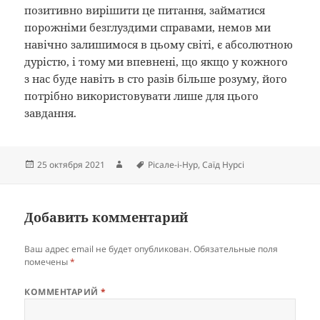
позитивно вирішити це питання, займатися
порожніми безглуздими справами, немов ми
навічно залишимося в цьому світі, є абсолютною
дурістю, і тому ми впевнені, що якщо у кожного
з нас буде навіть в сто разів більше розуму, його
потрібно використовувати лише для цього
завдання.
Опубликовано
Автор
Метки
25 октября 2021
Рісале-і-Hyp
,
Саїд Нурсі
Добавить комментарий
Ваш адрес email не будет опубликован.
Обязательные поля
помечены
*
КОММЕНТАРИЙ
*