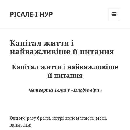
РІСАЛЕ-І НУР
МЕНЮ
И
ВИДЖЕТЫ
Капітал життя і
найважливіше її питання
Капітал життя і найважливіше
її питання
Четверта Тема з «Плодів віри»
Одного разу брати, котрі допомагають мені,
запитали: